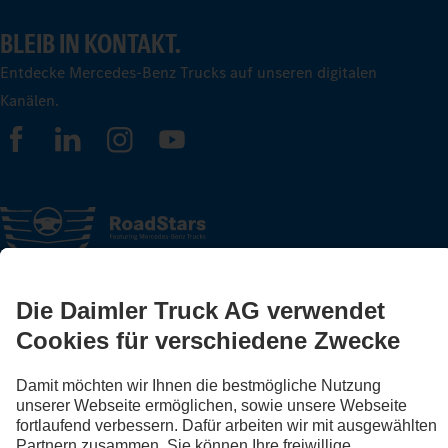
BLEIB IN KONTAKT.
Entdecke Mercedes-Benz Trucks auf unseren digitalen
Kanälen.
FOLLOW THE ROADSTARS.
Tausche jetzt Erfahrungen mit anderen Truckerinnen und
Truckern aus.
Steig ein