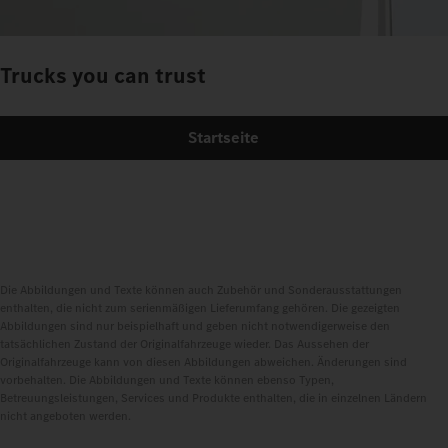
Trucks you can trust
Startseite
Die Abbildungen und Texte können auch Zubehör und Sonderausstattungen
enthalten, die nicht zum serienmäßigen Lieferumfang gehören. Die gezeigten
Abbildungen sind nur beispielhaft und geben nicht notwendigerweise den
tatsächlichen Zustand der Originalfahrzeuge wieder. Das Aussehen der
Originalfahrzeuge kann von diesen Abbildungen abweichen. Änderungen sind
vorbehalten. Die Abbildungen und Texte können ebenso Typen,
Betreuungsleistungen, Services und Produkte enthalten, die in einzelnen Ländern
nicht angeboten werden.