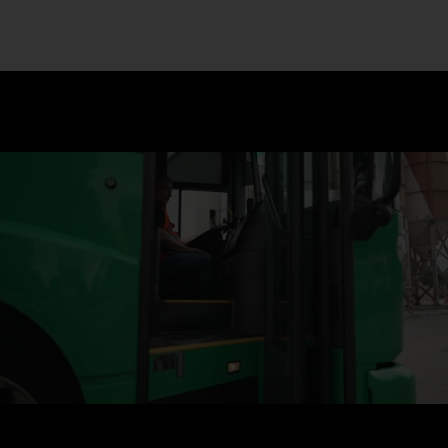
Niedrige Sitzposition und bodentief verglaste Falttüren: Mit
dem Econic bist du auf Augenhöhe mit dem Straßengeschehen.
Bequem rein und raus im arbeitsreichen Alltag: Dank der
niedrigen Höhe müssen du und deine Crew nur 2 Stufen beim
Einsteigen nehmen.