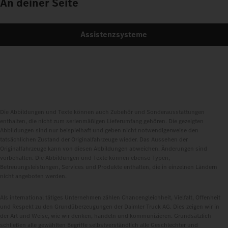
An deiner Seite
Assistenzsysteme
Die Abbildungen und Texte können auch Zubehör und Sonderausstattungen
enthalten, die nicht zum serienmäßigen Lieferumfang gehören. Die gezeigten
Abbildungen sind nur beispielhaft und geben nicht notwendigerweise den
tatsächlichen Zustand der Originalfahrzeuge wieder. Das Aussehen der
Originalfahrzeuge kann von diesen Abbildungen abweichen. Änderungen sind
vorbehalten. Die Abbildungen und Texte können ebenso Typen,
Betreuungsleistungen, Services und Produkte enthalten, die in einzelnen Ländern
nicht angeboten werden.
Als international tätiges Unternehmen zählen Chancengleichheit, Vielfalt, Offenheit
und Respekt zu den Grundüberzeugungen der Daimler Truck AG. Dies zeigen wir in
der Art und Weise, wie wir denken, handeln und kommunizieren. Grundsätzlich
schließen alle gewählten Begriffe selbstverständlich alle Geschlechter und